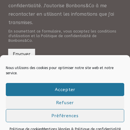
confidentialité. J'autorise Bonbons&Co à me
recontacter en utilisant les infomations que j'ai
transmises.
En soumettant ce formulaire, vous acceptez les conditions
d'utilisation et la Politique de confidentialité de
Bonbons&Co.
Envoyer
Nous utilisons des cookies pour optimiser notre site web et notre
service.
Accepter
Refuser
Copyright © 2025 Site web réalisé avec ♥ par l’agence
PULSIA . Tous droits réservés.
Préférences
Politique de cookies
Mentions légales & Politique de confidentialité