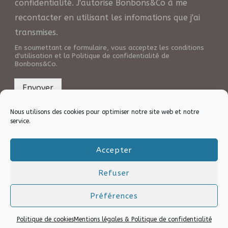
confidentialité. J'autorise Bonbons&Co à me
recontacter en utilisant les infomations que j'ai
transmises.
En soumettant ce formulaire, vous acceptez les conditions
d'utilisation et la Politique de confidentialité de
Bonbons&Co.
Envoyer
Nous utilisons des cookies pour optimiser notre site web et notre
service.
Accepter
Refuser
Copyright © 2025 Site web réalisé avec ♥ par l’agence
PULSIA . Tous droits réservés.
Préférences
Politique de cookies
Mentions légales & Politique de confidentialité