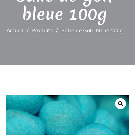
bleue 100g
Accueil
/
Produits
/
Balle de Golf bleue 100g